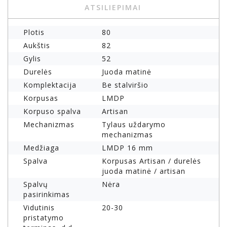
ATSILIEPIMAI
Plotis
80
Aukštis
82
Gylis
52
Durelės
Juoda matinė
Komplektacija
Be stalviršio
Korpusas
LMDP
Korpuso spalva
Artisan
Mechanizmas
Tylaus uždarymo
mechanizmas
Medžiaga
LMDP 16 mm
Spalva
Korpusas Artisan / durelės
juoda matinė / artisan
Spalvų
Nėra
pasirinkimas
Vidutinis
20-30
pristatymo