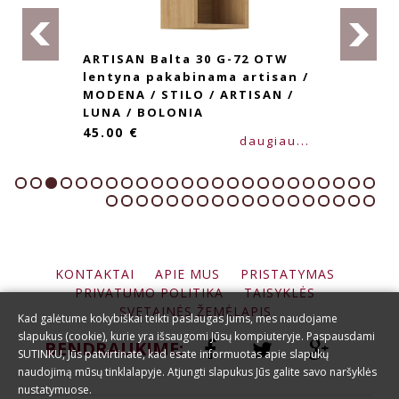
ARTISAN Balta 30 G-72 OTW
lentyna pakabinama artisan /
MODENA / STILO / ARTISAN /
LUNA / BOLONIA
45.00 €
daugiau...
KONTAKTAI
APIE MUS
PRISTATYMAS
PRIVATUMO POLITIKA
TAISYKLĖS
SVETAINĖS ŽEMĖLAPIS
Kad galėtume kokybiškai teikti paslaugas Jums, mes naudojame
slapukus (cookie), kurie yra išsaugomi Jūsų kompiuteryje. Paspausdami
BENDRAUKIME:
SUTINKU, Jūs patvirtinate, kad esate informuotas apie slapukų
naudojimą mūsų tinklalapyje. Atjungti slapukus Jūs galite savo naršyklės
nustatymuose.