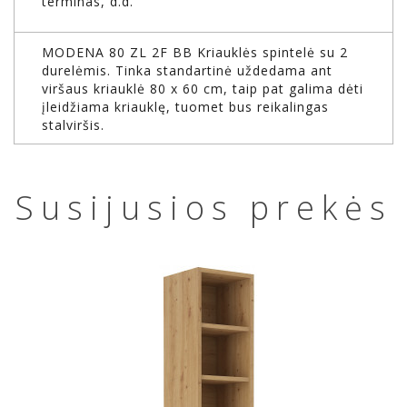
terminas, d.d.
MODENA 80 ZL 2F BB Kriauklės spintelė su 2
durelėmis. Tinka standartinė uždedama ant
viršaus kriauklė 80 x 60 cm, taip pat galima dėti
įleidžiama kriauklę, tuomet bus reikalingas
stalviršis.
Susijusios prekės