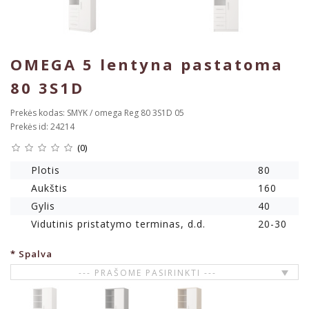
OMEGA 5 lentyna pastatoma
80 3S1D
Prekės kodas: SMYK / omega Reg 80 3S1D 05
Prekės id: 24214
(0)
Plotis
80
Aukštis
160
Gylis
40
Vidutinis pristatymo terminas, d.d.
20-30
Spalva
--- PRAŠOME PASIRINKTI ---