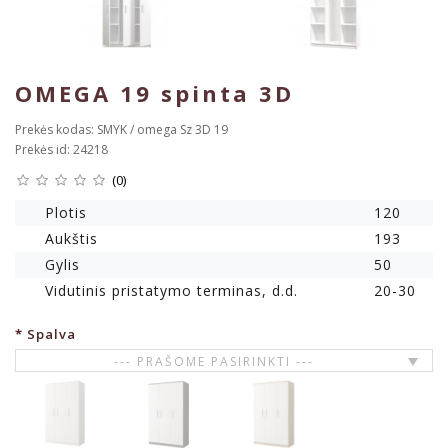
OMEGA 19 spinta 3D
Prekės kodas: SMYK / omega Sz 3D 19
Prekės id: 24218
(0)
Plotis
120
Aukštis
193
Gylis
50
Vidutinis pristatymo terminas, d.d.
20-30
Spalva
--- PRAŠOME PASIRINKTI ---