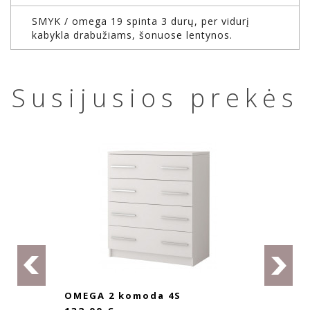
SMYK / omega 19 spinta 3 durų, per vidurį
kabykla drabužiams, šonuose lentynos.
Susijusios prekės
GA 2 komoda 4S
OMEGA 5
80 3S1D