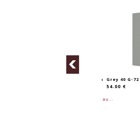
 pakabinama
Grey 60 Gu-72 pakabinama
Grey 40 G-72
spintelė
54.00 €
85.00 €
daugiau...
daugiau...