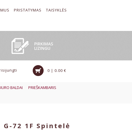
 MUS
PRISTATYMAS
TAISYKLĖS
PIRKIMAS
LIZINGU
risijungti
0 | 0.00 €
BIURO BALDAI
PRIEŠKAMBARIS
 G-72 1F Spintelė