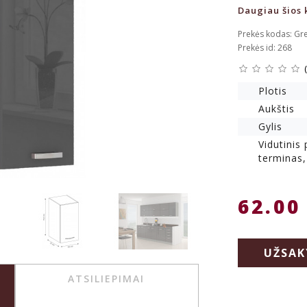
Daugiau šios k
Prekės kodas: Gre
Prekės id: 268
Plotis
Aukštis
Gylis
Vidutinis
terminas,
62.00
UŽSAK
ATSILIEPIMAI