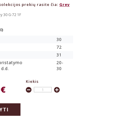
olekcijos prekių rasite čia:
Grey
y 30 G-72 1F
(0)
30
72
31
 pristatymo
20-
 d.d.
30
Kiekis
 €
YTI