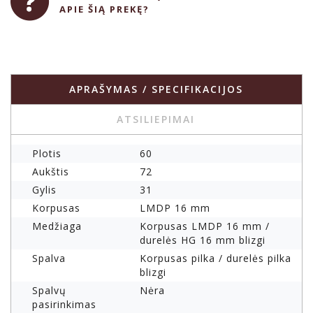
APIE ŠIĄ PREKĘ?
APRAŠYMAS / SPECIFIKACIJOS
ATSILIEPIMAI
Plotis
60
Aukštis
72
Gylis
31
Korpusas
LMDP 16 mm
Medžiaga
Korpusas LMDP 16 mm /
durelės HG 16 mm blizgi
Spalva
Korpusas pilka / durelės pilka
blizgi
Spalvų
Nėra
pasirinkimas