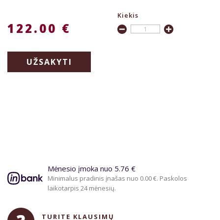
Kiekis
122.00 €
UŽSAKYTI
Mėnesio įmoka nuo 5.76 €
Minimalus pradinis įnašas nuo 0.00 €. Paskolos
laikotarpis 24 mėnesių.
TURITE KLAUSIMŲ