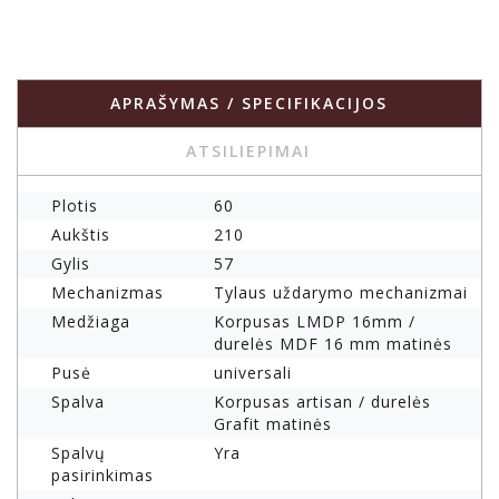
APRAŠYMAS / SPECIFIKACIJOS
ATSILIEPIMAI
Plotis
60
Aukštis
210
Gylis
57
Mechanizmas
Tylaus uždarymo mechanizmai
Medžiaga
Korpusas LMDP 16mm /
durelės MDF 16 mm matinės
Pusė
universali
Spalva
Korpusas artisan / durelės
Grafit matinės
Spalvų
Yra
pasirinkimas