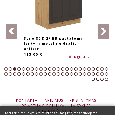
Stilo 80 D 2F BB pastatoma
lentyna metalinė Grafit
artisan
113.00 €
daugiau...
KONTAKTAI
APIE MUS
PRISTATYMAS
PRIVATUMO POLITIKA
TAISYKLĖS
SVETAINĖS ŽEMĖLAPIS
Kad galėtume kokybiškai teikti paslaugas Jums, mes naudojame