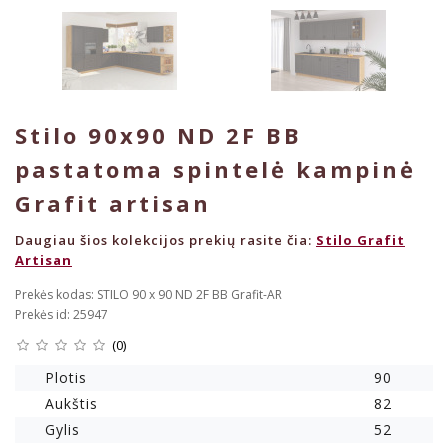
Stilo 90x90 ND 2F BB
pastatoma spintelė kampinė
Grafit artisan
Daugiau šios kolekcijos prekių rasite čia:
Stilo Grafit
Artisan
Prekės kodas: STILO 90 x 90 ND 2F BB Grafit-AR
Prekės id: 25947
(0)
Plotis
90
Aukštis
82
Gylis
52