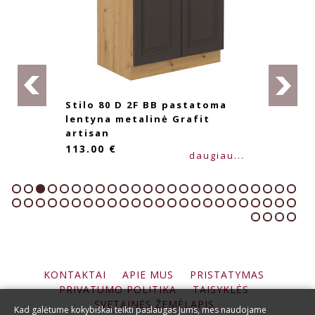
Stilo 80 D 2F BB pastatoma
lentyna metalinė Grafit
artisan
113.00 €
daugiau...
KONTAKTAI
APIE MUS
PRISTATYMAS
PRIVATUMO POLITIKA
TAISYKLĖS
SVETAINĖS ŽEMĖLAPIS
Kad galėtume kokybiškai teikti paslaugas Jums, mes naudojame